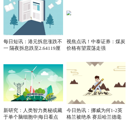
每日短讯：港元拆息涨跌不
视焦点讯！中泰证券：煤炭
一 隔夜拆息跌至2.64119厘
价格有望震荡走强
新研究：人类智力奥秘或藏
今日热讯：挪威为何1-2英
于单个脑细胞中|每日看点
格兰被绝杀 赛后哈兰德毫