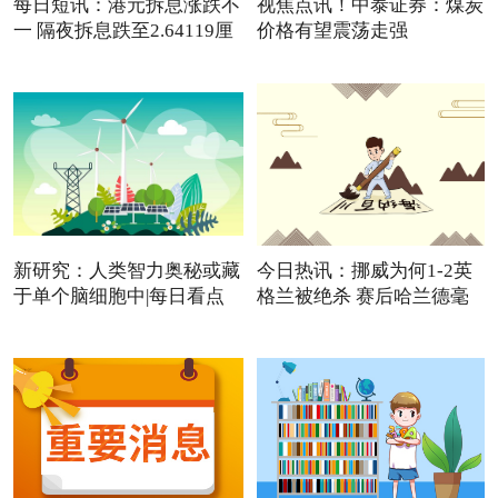
每日短讯：港元拆息涨跌不
视焦点讯！中泰证券：煤炭
一 隔夜拆息跌至2.64119厘
价格有望震荡走强
新研究：人类智力奥秘或藏
今日热讯：挪威为何1-2英
于单个脑细胞中|每日看点
格兰被绝杀 赛后哈兰德毫