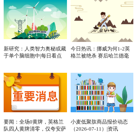
新研究：人类智力奥秘或藏
今日热讯：挪威为何1-2英
于单个脑细胞中|每日看点
格兰被绝杀 赛后哈兰德毫
要闻：全场0黄牌，英格兰
小麦低聚肽商品报价动态
队四人黄牌清零，仅夸安萨
（2026-07-11）|资讯