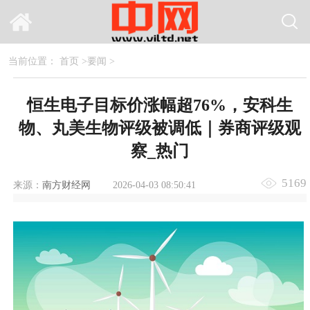
当前位置：
首页
>
要闻
>
恒生电子目标价涨幅超76%，安科生
物、丸美生物评级被调低｜券商评级观
察_热门
5169
来源：
南方财经网
2026-04-03 08:50:41