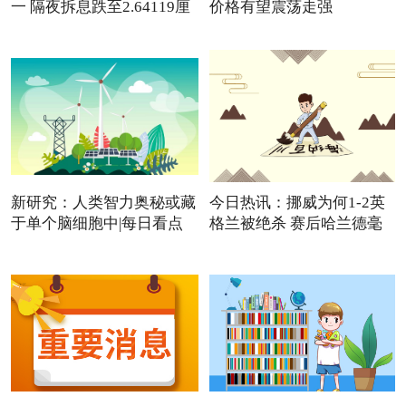
一 隔夜拆息跌至2.64119厘
价格有望震荡走强
新研究：人类智力奥秘或藏
今日热讯：挪威为何1-2英
于单个脑细胞中|每日看点
格兰被绝杀 赛后哈兰德毫