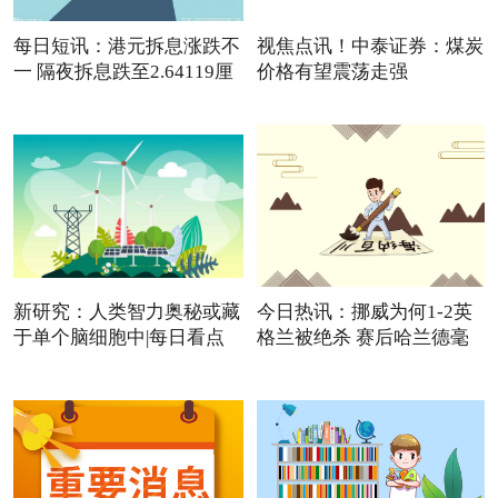
每日短讯：港元拆息涨跌不
视焦点讯！中泰证券：煤炭
一 隔夜拆息跌至2.64119厘
价格有望震荡走强
新研究：人类智力奥秘或藏
今日热讯：挪威为何1-2英
于单个脑细胞中|每日看点
格兰被绝杀 赛后哈兰德毫