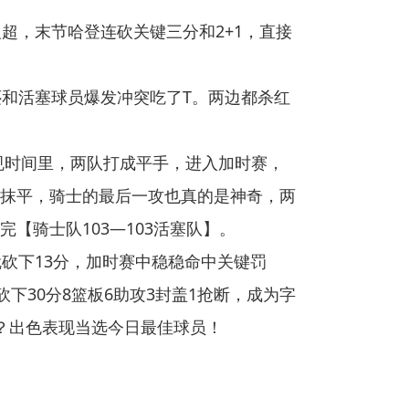
反超，末节哈登连砍关键三分和2+1，直接
还和活塞球员爆发冲突吃了T。两边都杀红
规时间里，两队打成平手，进入加时赛，
抹平，骑士的最后一攻也真的是神奇，两
骑士队103—103活塞队】。
砍下13分，加时赛中稳稳命中关键罚
砍下30分8篮板6助攻3封盖1抢断，成为字
吧？出色表现当选今日最佳球员！