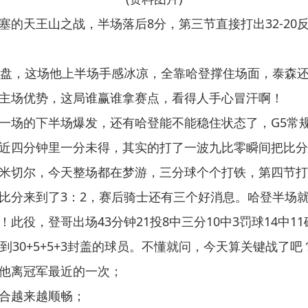
塞的天王山之战，半场落后8分，第三节直接打出32-20
翻盘，这场他上半场手感冰凉，全靠哈登撑住场面，泰森
主场优势，这局谁赢谁拿赛点，看得人手心冒汗啊！
一场的下半场爆发，还有哈登能不能稳住状态了，G5常
近四分钟里一分未得，其实的打了一波九比零瞬间把比分
米切尔，今天整场都在梦游，三分球个个打铁，第四节打完【
比分来到了3：2，赛后骑士还有三个好消息。哈登半场就
役，登哥出场43分钟21投8中三分10中3罚球14中11
到30+5+5+3封盖的球员。不懂就问，今天算关键战了
他离冠军最近的一次；
合越来越顺畅；