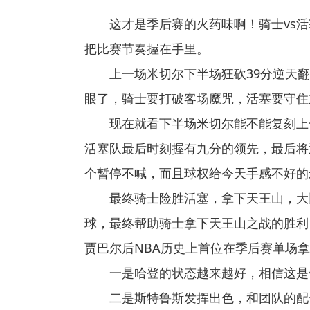
这才是季后赛的火药味啊！骑士vs活
把比赛节奏握在手里。
上一场米切尔下半场狂砍39分逆天
眼了，骑士要打破客场魔咒，活塞要守住
现在就看下半场米切尔能不能复刻上
活塞队最后时刻握有九分的领先，最后将
个暂停不喊，而且球权给今天手感不好的
最终骑士险胜活塞，拿下天王山，大
球，最终帮助骑士拿下天王山之战的胜利！此
贾巴尔后NBA历史上首位在季后赛单场拿
一是哈登的状态越来越好，相信这是
二是斯特鲁斯发挥出色，和团队的配