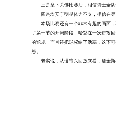
三是拿下关键比赛后，相信骑士全队
四是坎安宁明显体力不支，相信在第
本场比赛还有一个非常有趣的画面，
了第一节的开局阶段，哈登在一次进攻回
的犯规，而且还把球权给了活塞，这下可
怒。
老实说，从慢镜头回放来看，詹金斯
关键词：
哈登
詹金斯
米切尔
东部决赛
克利夫兰