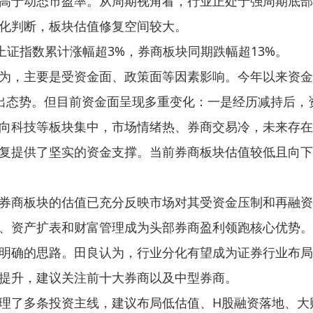
高于动态市盈率。从周期视角看，行业正处于强周期底部
化判断，板块估值修复空间较大。
上证指数累计涨幅超3%，券商板块同期跌幅超13%。
为，主要是受资金面、政策面等因素影响。今年以来资金
流出态势。但目前资金面呈现多重变化：一是经历减持后
向科技等板块集中，市场情绪热、券商交易冷，未来存在切
复提供了坚实的资金支撑。当前券商板块估值较低且向下
券商板块的估值已充分反映市场对其受资金压制和再融资
、资产扩表和财富管理成为头部券商盈利领跑核心优势。
明确的思路。田良认为，行业分化有望成为证券行业布局
提升，建议关注前十大券商以及中型券商。
理了多条投资主线，建议布局低估值、H股融资落地、大