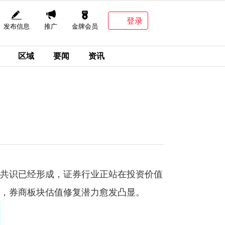
登录
发布信息
推广
金牌会员
区域
要闻
资讯
共识已经形成，证券行业正站在投资价值
，券商板块估值修复潜力愈发凸显。