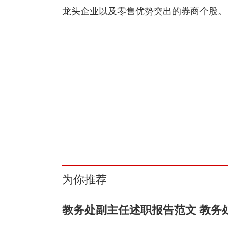
龙头企业以及零售优势突出的券商个股。
关键词：
券商板块
修复
潜力
A股
凸显
业绩
板
为你推荐
教务处副主任述职报告范文 教务