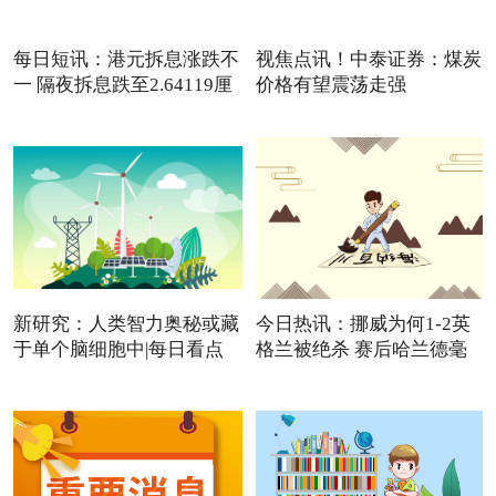
每日短讯：港元拆息涨跌不
视焦点讯！中泰证券：煤炭
一 隔夜拆息跌至2.64119厘
价格有望震荡走强
新研究：人类智力奥秘或藏
今日热讯：挪威为何1-2英
于单个脑细胞中|每日看点
格兰被绝杀 赛后哈兰德毫