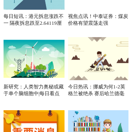
每日短讯：港元拆息涨跌不
视焦点讯！中泰证券：煤炭
一 隔夜拆息跌至2.64119厘
价格有望震荡走强
新研究：人类智力奥秘或藏
今日热讯：挪威为何1-2英
于单个脑细胞中|每日看点
格兰被绝杀 赛后哈兰德毫