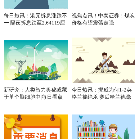
每日短讯：港元拆息涨跌不
视焦点讯！中泰证券：煤炭
一 隔夜拆息跌至2.64119厘
价格有望震荡走强
新研究：人类智力奥秘或藏
今日热讯：挪威为何1-2英
于单个脑细胞中|每日看点
格兰被绝杀 赛后哈兰德毫