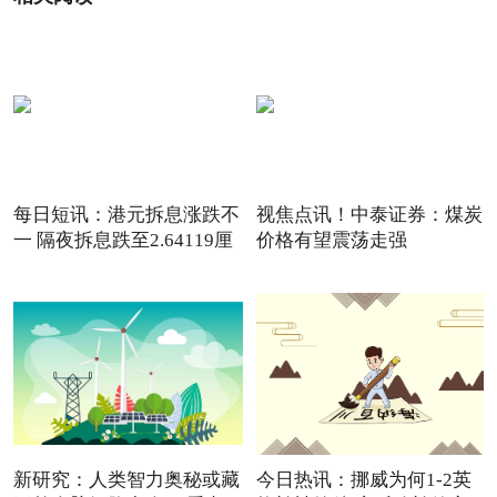
每日短讯：港元拆息涨跌不
视焦点讯！中泰证券：煤炭
一 隔夜拆息跌至2.64119厘
价格有望震荡走强
新研究：人类智力奥秘或藏
今日热讯：挪威为何1-2英