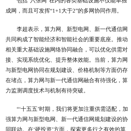
包括“六张网”在内的各类基础设施不仅能单独
成网，而且可发挥“1+1大于2”的多网协同作用。
李超表示，算力网、新型电网、新一代通信网
共同构成了智能经济和智能社会的重要底座。推动
相关重大基础设施网络协同融合，可以优化供需对
接、实现系统优化、提升整体效能。当前，算力网
与新型电网协同在规划建设、价格机制等方面仍存
在堵点，算力网与新一代通信网融合有待强化，算
力监测调度技术与机制有待突破。
“‘十五五’时期，我们将更加注重供需适配，加
强算力网与新型电网、新一代通信网规划建设的协
同联动。在‘硬投资’方面，探索更多行之有效的算