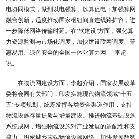
电协同模式，做到以电强算、以算促电；加强算网
融合创新，适度推动国家枢纽间直连线路扩容，进
一步降低网络传输时延。在‘软建设’方面，强化算
力资源监测与市场化调度，加快建设联网调度、普
惠易用、绿色安全的全国一体化算力网。”李超
说。
在物流网建设方面，李超介绍，国家发展改革
委将会同有关部门，印发实施现代物流领域“十五
五”专项规划，统筹发挥各类资金渠道作用，支持
物流设施存量提质与增量建设。推进物流基础设施
系统成网，增强物流设施对产业发展的适配性和支
撑力，织密城乡末端物流设施网络，加快发展数智