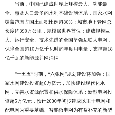
当前，中国已建成世界上规模最大、功能最
全、惠及人口最多的水利基础设施体系，国家水网
覆盖范围占国土面积比例超80%；城市地下管网总
长度约390万公里，规模居世界首位；建成规模巨
大、运行安全、技术先进的全国坚强互联大电网，
保障全国超10万亿千瓦时的年度用电量，支撑超18
亿千瓦的新能源并网消纳。
“十五五”时期，“六张网”规划建设将加强：国
家水网建设投资超6万亿元，加快建设现代化水
网，完善水资源配置和供水保障体系；新型电网投
资超5万亿元，预计2030年初步建成以主干电网和
配电网为重要基础、智能微电网为有益补充的新型