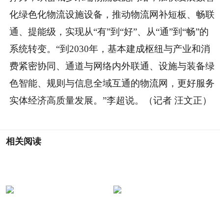
化绿色化物流设施设备，推动物流网补短板、畅联
通、提能级，实现从“有”到“好”、从“通”到“畅”的
系统转变。“到2030年，基本建成枢纽与产业和消
费紧密协同、通道与网络内外联通、设施与装备绿
色智能、规则与信息全域互通的物流网，更好服务
实体经济高质量发展。”李超说。（记者 汪文正）
相关阅读