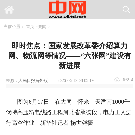
当前位置：
首页
>
要闻
>
即时焦点：国家发展改革委介绍算力
网、物流网等情况——“六张网”建设有
新进展
6694
来源：
人民日报海外版
2026-06-19 08:05:19
图为6月17日，在大同—怀来—天津南1000千
伏特高压输电线路工程河北省承德段，电力工人进
行高空作业。新华社记者 杨世尧摄