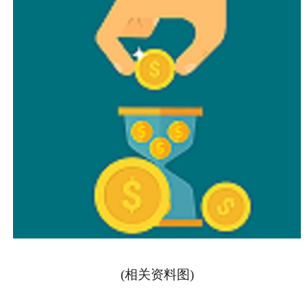
(相关资料图)