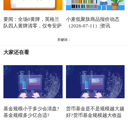
要闻：全场0黄牌，英格兰
小麦低聚肽商品报价动态
队四人黄牌清零，仅夸安萨
（2026-07-11）|资讯
关键词：
大家还在看
基金规模小于多少会清盘?
货币基金是不是规模越大越
基金规模多少亿合适?
好?货币基金规模越大收益