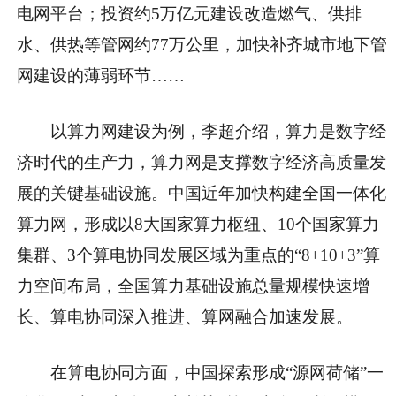
电网平台；投资约5万亿元建设改造燃气、供排
水、供热等管网约77万公里，加快补齐城市地下管
网建设的薄弱环节……
以算力网建设为例，李超介绍，算力是数字经
济时代的生产力，算力网是支撑数字经济高质量发
展的关键基础设施。中国近年加快构建全国一体化
算力网，形成以8大国家算力枢纽、10个国家算力
集群、3个算电协同发展区域为重点的“8+10+3”算
力空间布局，全国算力基础设施总量规模快速增
长、算电协同深入推进、算网融合加速发展。
在算电协同方面，中国探索形成“源网荷储”一