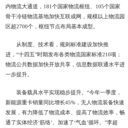
内物流大通道，181个国家物流枢纽、105个国家
骨干冷链物流基地加快互联成网，规模以上物流园
区超2700个，枢纽节点布局基本成型。
从制度、技术看，规则标准建设加快推
进，“十四五”时期发布各类物流国家标准210项；
物流公共数据加快开放共享，信息数据联通水平进
一步提升。
装备载具水平实现稳步提升。“今年一季度，
新能源重卡销量同比增长45%，无人物流装备快速
发展，有力降低了物流成本、提高了物流效率，畅
通了实体经济‘筋络’、加速了‘气血’循环。”李超