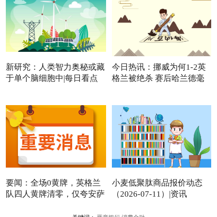
新研究：人类智力奥秘或藏
今日热讯：挪威为何1-2英
于单个脑细胞中|每日看点
格兰被绝杀 赛后哈兰德毫
要闻：全场0黄牌，英格兰
小麦低聚肽商品报价动态
队四人黄牌清零，仅夸安萨
（2026-07-11）|资讯