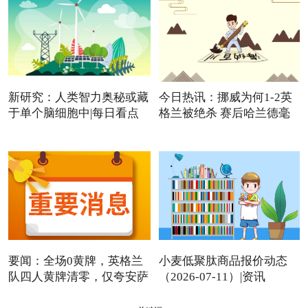
新研究：人类智力奥秘或藏
今日热讯：挪威为何1-2英
于单个脑细胞中|每日看点
格兰被绝杀 赛后哈兰德毫
要闻：全场0黄牌，英格兰
小麦低聚肽商品报价动态
队四人黄牌清零，仅夸安萨
（2026-07-11）|资讯