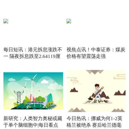
每日短讯：港元拆息涨跌不
视焦点讯！中泰证券：煤炭
一 隔夜拆息跌至2.64119厘
价格有望震荡走强
新研究：人类智力奥秘或藏
今日热讯：挪威为何1-2英
于单个脑细胞中|每日看点
格兰被绝杀 赛后哈兰德毫