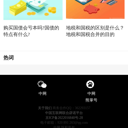
购买国债会亏本吗?国债的
地税和国税的区别是什么？
特点有什么?
地税和国税合并的目的
热词
中网
中网
熊掌号
关于我们
商务合作QQ：362293157
中国互联网联合辟谣平台
京ICP备2022016840号-28
电子邮箱：920 891 263@qq.com
中网 版权所有