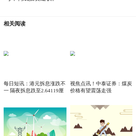
相关阅读
每日短讯：港元拆息涨跌不
视焦点讯！中泰证券：煤炭
一 隔夜拆息跌至2.64119厘
价格有望震荡走强