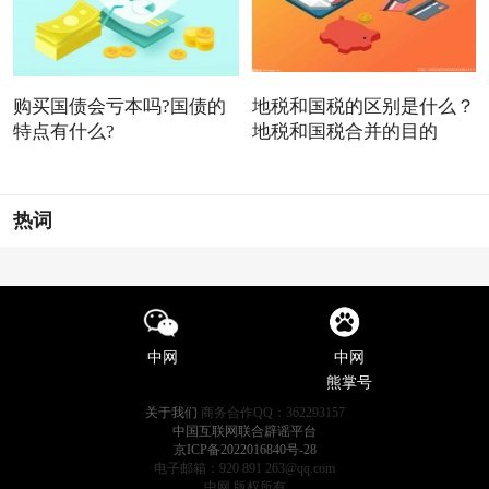
购买国债会亏本吗?国债的
地税和国税的区别是什么？
特点有什么?
地税和国税合并的目的
热词
中网
中网
熊掌号
关于我们
商务合作QQ：362293157
中国互联网联合辟谣平台
京ICP备2022016840号-28
电子邮箱：920 891 263@qq.com
中网 版权所有