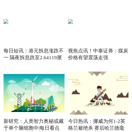
每日短讯：港元拆息涨跌不
视焦点讯！中泰证券：煤炭
一 隔夜拆息跌至2.64119厘
价格有望震荡走强
新研究：人类智力奥秘或藏
今日热讯：挪威为何1-2英
于单个脑细胞中|每日看点
格兰被绝杀 赛后哈兰德毫