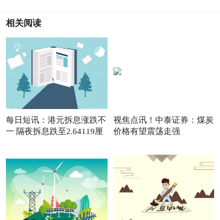
相关阅读
每日短讯：港元拆息涨跌不
视焦点讯！中泰证券：煤炭
一 隔夜拆息跌至2.64119厘
价格有望震荡走强