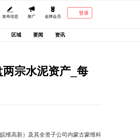
登录
发布信息
推广
金牌会员
区域
要闻
资讯
盘两宗水泥资产_每
皖维高新）及其全资子公司内蒙古蒙维科